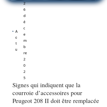
2
6
d
é
c
A
e
c
m
t
b
u
re
2
0
2
5
Signes qui indiquent que la
courroie d’accessoires pour
Peugeot 208 II doit être remplacée