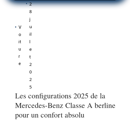
2
8
j
u
V
il
o
l
it
e
u
r
t
e
2
0
2
5
Les configurations 2025 de la
Mercedes-Benz Classe A berline
pour un confort absolu