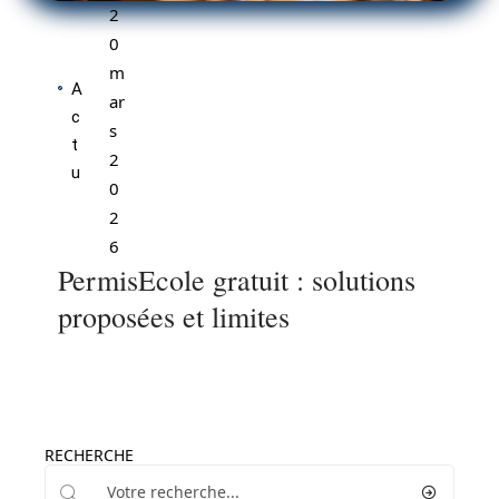
2
0
m
A
ar
c
s
t
2
u
0
2
6
PermisEcole gratuit : solutions
proposées et limites
RECHERCHE