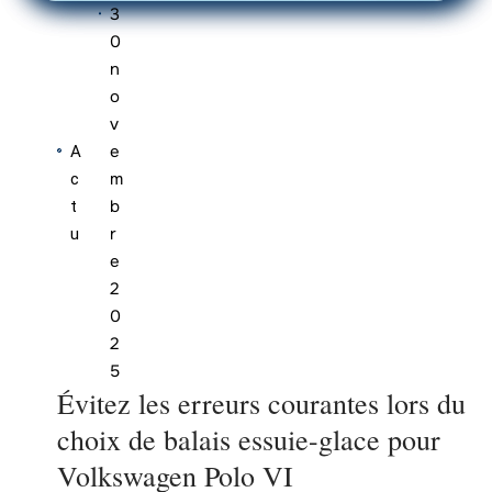
3
0
n
o
v
e
A
m
c
b
t
r
u
e
2
0
2
5
Évitez les erreurs courantes lors du
choix de balais essuie-glace pour
Volkswagen Polo VI