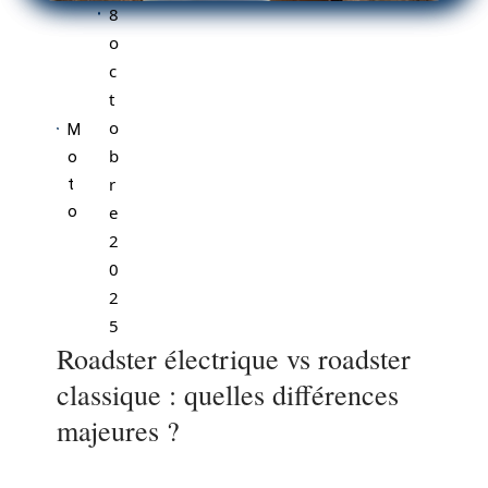
8
o
c
t
o
M
b
o
r
t
o
e
2
0
2
5
Roadster électrique vs roadster
classique : quelles différences
majeures ?