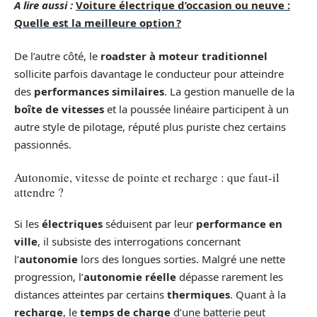
A lire aussi :
Voiture électrique d’occasion ou neuve :
Quelle est la meilleure option ?
De l’autre côté, le
roadster à moteur traditionnel
sollicite parfois davantage le conducteur pour atteindre
des
performances similaires
. La gestion manuelle de la
boîte de vitesses
et la poussée linéaire participent à un
autre style de pilotage, réputé plus puriste chez certains
passionnés.
Autonomie, vitesse de pointe et recharge : que faut-il
attendre ?
Si les
électriques
séduisent par leur
performance en
ville
, il subsiste des interrogations concernant
l’
autonomie
lors des longues sorties. Malgré une nette
progression, l’
autonomie réelle
dépasse rarement les
distances atteintes par certains
thermiques
. Quant à la
recharge
, le
temps de charge
d’une batterie peut