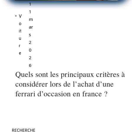
1
1
V
m
o
ar
it
s
u
2
r
0
e
2
6
Quels sont les principaux critères à
considérer lors de l’achat d’une
ferrari d’occasion en france ?
RECHERCHE