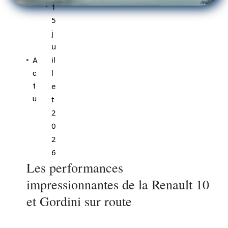
1
5
j
u
il
A
l
c
e
t
u
t
2
0
2
6
Les performances
impressionnantes de la Renault 10
et Gordini sur route