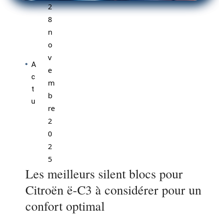
2
8
n
o
v
A
e
c
m
t
b
u
re
2
0
2
5
Les meilleurs silent blocs pour
Citroën ë-C3 à considérer pour un
confort optimal