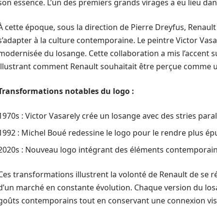
son essence. L’un des premiers grands virages a eu lieu dan
À cette époque, sous la direction de Pierre Dreyfus, Renau
s’adapter à la culture contemporaine. Le peintre Victor Vasar
modernisée du losange. Cette collaboration a mis l’accent sur 
illustrant comment Renault souhaitait être perçue comme u
Transformations notables du logo :
1970s : Victor Vasarely crée un losange avec des stries paral
1992 : Michel Boué redessine le logo pour le rendre plus ép
2020s : Nouveau logo intégrant des éléments contemporains 
Ces transformations illustrent la volonté de Renault de se r
d’un marché en constante évolution. Chaque version du lo
goûts contemporains tout en conservant une connexion visue