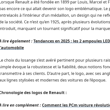
Lorsque Renault a été fondée en 1899 par Louis, Marcel et F
pas encore ce qui allait devenir son logo emblématique. Le 
entrelacés à l’intérieur d’un médaillon, un design qui ne re
de la société. Ce n’est qu’en 1925, après plusieurs évolution
introduit, marquant un tournant significatif pour la marque
A lire également :
Tendances en 2025 : les 2 ampoules LED
l'automobile
Le choix du losange s’est avéré pertinent pour plusieurs ra
simple évoque la robustesse et la fiabilité, deux notions f
transmettre à ses clients. D’autre part, le logo, avec ses an
aux lignes stylisées et modernes des voitures de l’époque.
Chronologie des logos de Renault :
A lire en complément :
Comment les PCm voiture révoluti