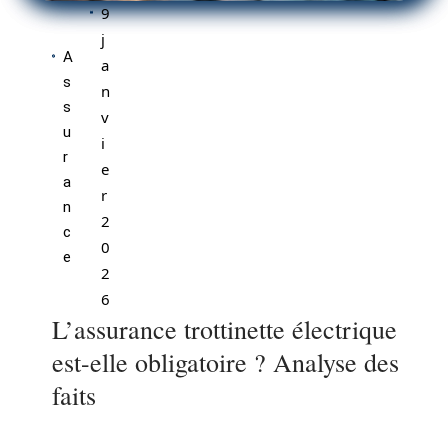
9
j
A
a
s
n
s
v
u
i
r
e
a
r
n
2
c
0
e
2
6
L’assurance trottinette électrique
est-elle obligatoire ? Analyse des
faits