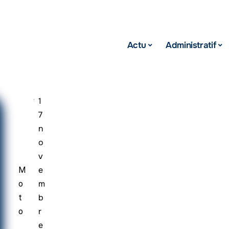
Actu
Administratif
1
7
n
o
v
e
M
m
o
b
t
r
o
e