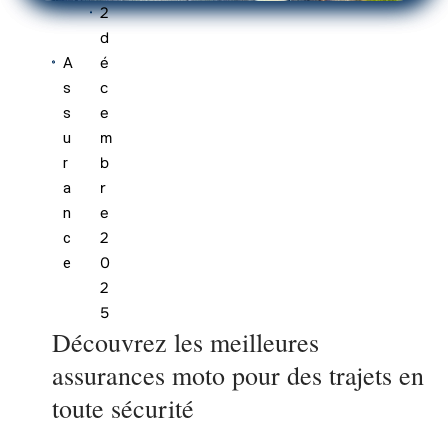
2
d
é
A
c
s
e
s
m
u
b
r
r
a
e
n
2
c
0
e
2
5
Découvrez les meilleures
assurances moto pour des trajets en
toute sécurité