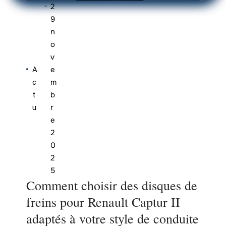
2
9
n
o
v
e
A
m
c
b
t
r
u
e
2
0
2
5
Comment choisir des disques de
freins pour Renault Captur II
adaptés à votre style de conduite