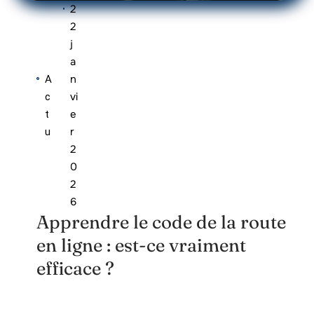
2
2
j
a
n
A
vi
c
e
t
r
u
2
0
2
6
Apprendre le code de la route
en ligne : est-ce vraiment
efficace ?