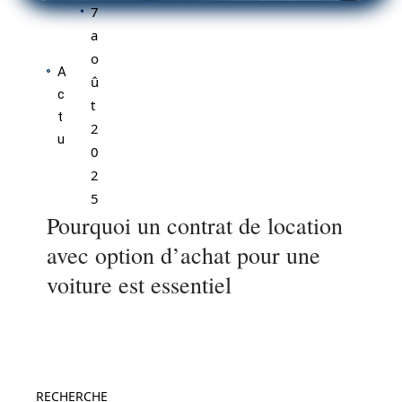
7
a
o
A
û
c
t
t
2
u
0
2
5
Pourquoi un contrat de location
avec option d’achat pour une
voiture est essentiel
RECHERCHE