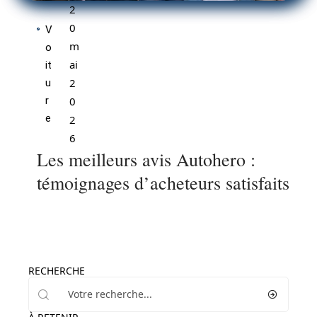
2
0
V
m
o
ai
it
2
u
r
0
e
2
6
Les meilleurs avis Autohero :
témoignages d’acheteurs satisfaits
RECHERCHE